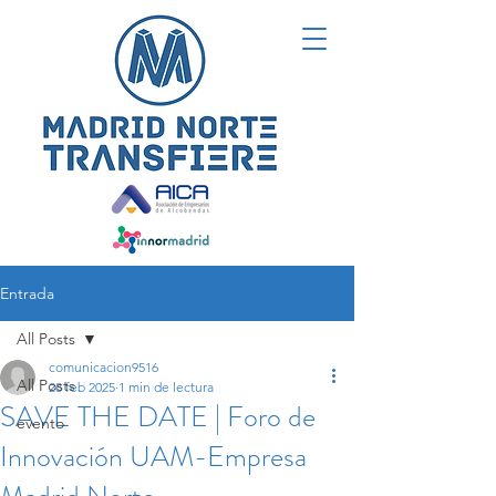
Entrada
All Posts
comunicacion9516
All Posts
28 feb 2025
1 min de lectura
SAVE THE DATE | Foro de
evento
Innovación UAM-Empresa